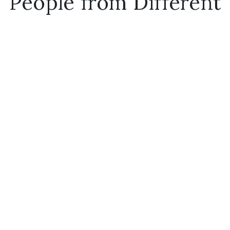
People from Different
Backgrounds
Sharing the Passion
for Outdoors
Orci varius natoque penatibus et magnis dis
turient montes nascetur ridiculus mus. Cras
eleifend tellus sed congue ectetur velit turpis
faucibus odio eget volutpat odio erat.
Pellentesque vestibulum fermentum velit non
placerat aecenas in hendrerit justo quisque